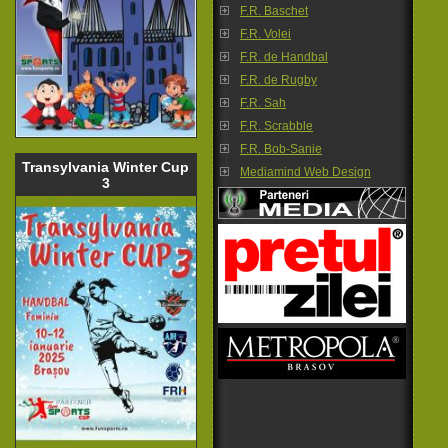
F.R. Baschet
F.R. Volei
F.R. de Handbal
F.R. de Rugby
F.R. Sah
F.R. Scrabble
F.R. Bob-Sanie
Transylvania Winter Cup
Mediamind Web Design
3