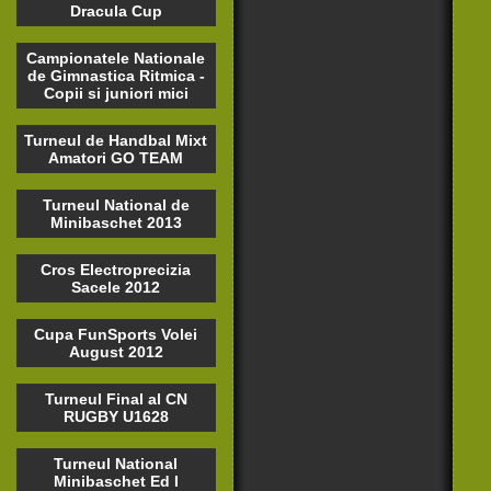
Dracula Cup
Campionatele Nationale
de Gimnastica Ritmica -
Copii si juniori mici
Turneul de Handbal Mixt
Amatori GO TEAM
Turneul National de
Minibaschet 2013
Cros Electroprecizia
Sacele 2012
Cupa FunSports Volei
August 2012
Turneul Final al CN
RUGBY U1628
Turneul National
Minibaschet Ed I