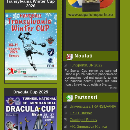
Transylvania Winter Cup
2026
Noutati
FunSportsCUP 2022
FunSports Cup revine pe parchet!
După o pauză datorată pandemiei de
coronavirus, cel mai puternic turneu
de handbal pentru juniori din țara
noastră revine, cu ediția a 8-a. ....
Detalii
Dracula Cup 2025
Parteneri
Universitatea TRANSILVANIA
C.S.U. Brasov
Cuadripol Brasov
F.R. Gimnastica Ritmica